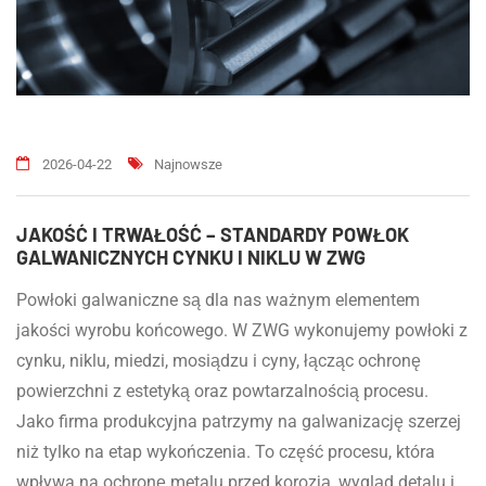
2026-04-22
Najnowsze
JAKOŚĆ I TRWAŁOŚĆ – STANDARDY POWŁOK
GALWANICZNYCH CYNKU I NIKLU W ZWG
Powłoki galwaniczne są dla nas ważnym elementem
jakości wyrobu końcowego. W ZWG wykonujemy powłoki z
cynku, niklu, miedzi, mosiądzu i cyny, łącząc ochronę
powierzchni z estetyką oraz powtarzalnością procesu.
Jako firma produkcyjna patrzymy na galwanizację szerzej
niż tylko na etap wykończenia. To część procesu, która
wpływa na ochronę metalu przed korozją, wygląd detalu i