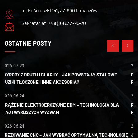
ul. Kościuszki 141, 37-600 Lubaczów
Sekretariat: +48 (16) 632-95-70
OSTATNIE POSTY
2026-06-11
20
PRECYZYJNA OBRÓBKA CNC W PRZEMYŚLE – USŁUGI CNC DLA
W
PRODUKCJI SERYJNEJ I INDYWIDUALNEJ
G
2026-06-11
20
RODZAJE POWŁOK GALWANICZNYCH W PRZEMYŚLE: CYNK,
D
NIKIEL, MIEDŹ, MOSIĄDZ I CYNA
N
2026-04-22
20
Ę
JAKOŚĆ I TRWAŁOŚĆ – STANDARDY POWŁOK GALWANICZNYCH
F