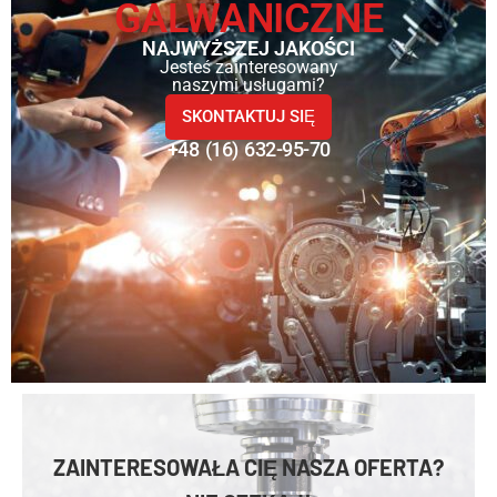
GALWANICZNE
NAJWYŻSZEJ JAKOŚCI
Jesteś zainteresowany
naszymi usługami?
SKONTAKTUJ SIĘ
+48 (16) 632-95-70
ZAINTERESOWAŁA CIĘ NASZA OFERTA?