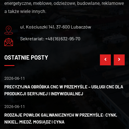
energetyczne, meblowe, odzieżowe, budowlane, reklamowe
a także wiele innych.
ul. Kościuszki 141, 37-600 Lubaczów
Sekretariat: +48 (16) 632-95-70
OSTATNIE POSTY
2026-06-11
20
PRECYZYJNA OBRÓBKA CNC W PRZEMYŚLE – USŁUGI CNC DLA
W
PRODUKCJI SERYJNEJ I INDYWIDUALNEJ
G
2026-06-11
20
RODZAJE POWŁOK GALWANICZNYCH W PRZEMYŚLE: CYNK,
D
NIKIEL, MIEDŹ, MOSIĄDZ I CYNA
N