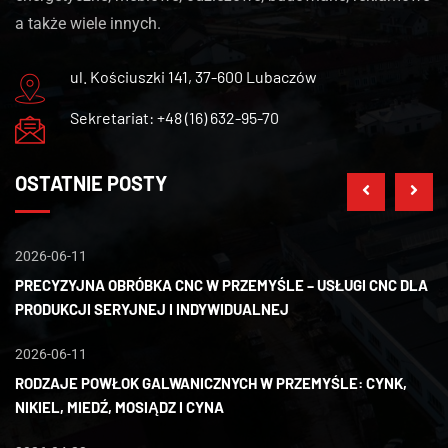
a także wiele innych.
ul. Kościuszki 141, 37-600 Lubaczów
Sekretariat: +48 (16) 632-95-70
OSTATNIE POSTY
2026-06-11
20
PRECYZYJNA OBRÓBKA CNC W PRZEMYŚLE – USŁUGI CNC DLA
W
PRODUKCJI SERYJNEJ I INDYWIDUALNEJ
G
2026-06-11
20
RODZAJE POWŁOK GALWANICZNYCH W PRZEMYŚLE: CYNK,
D
NIKIEL, MIEDŹ, MOSIĄDZ I CYNA
N