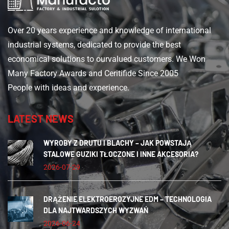
Over 20 years experience and knowledge of international
industrial systems, dedicated to provide the best
economical solutions to ourvalued customers. We Won
Many Factory Awards and Ceritifide Since 2005
People with ideas and experience.
LATEST NEWS
WYROBY Z DRUTU I BLACHY – JAK POWSTAJĄ
STALOWE GUZIKI TŁOCZONE I INNE AKCESORIA?
2026-07-29
DRĄŻENIE ELEKTROEROZYJNE EDM – TECHNOLOGIA
DLA NAJTWARDSZYCH WYZWAŃ
2026-06-24